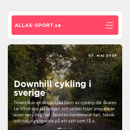
ALLAS-SPORT.
se
07. maj 2026
Daniel Holm
Downhill cykling i
sverige
Downhill är en actionfylld form av cykling där åkaren
tar liften upp på berget och sedan följer preparade
leder ner i hög fart. Sporten kombinerar fart, teknik
och naturupplevelse på ett sätt som få a...