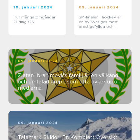
10. januari 2024
09. januari 2024
Hur många omgångar
SM-finalen i hockey är
Curling-OS
en av Sveriges mest
prestigefyllda och
efterlängtade
idrottsevenemang
09. januari 2024
Zlatan Ibrahimovićs familj är en välkänd
och omtalad grupp som ofta dyker upp i
medierna
09. januari 2024
Telemark Skidor: En Komplett Översikt