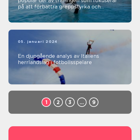
populär del av träningen som fokuserar
på att förbättra greppstyrka och
hantering av olika redskap
05. januari 2024
En djupgående analys av Italiens
herrlandslag i fotbollsspelare
1
2
3
…
9