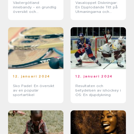
Västergötland
Vasaloppet Diskningar:
innebandy – en grundlig
En Djuplodande Titt på
översikt och
Utmaningarna och
presentation
Historien
12. januari 2024
12. januari 2024
Sko Padel: En översikt
Resultaten och
av en populär
betydelsen av ishockey i
sportartikel
OS: En djupdykning