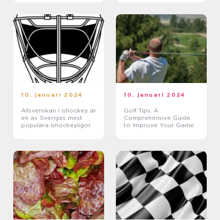
bästa armbrytare möts
för att tävla om n som
svensk mästare
10. januari 2024
10. januari 2024
Allsvenskan i ishockey är
Golf Tips: A
en av Sveriges mest
Comprehensive Guide
populära ishockeyligor
to Improve Your Game