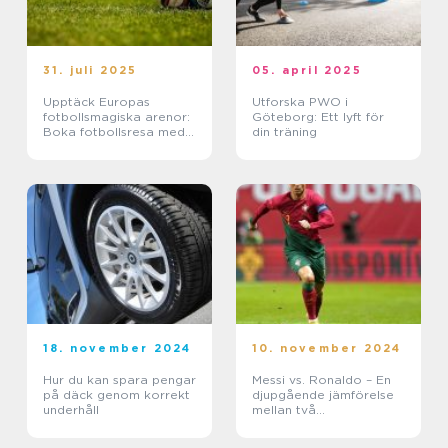
31. juli 2025
05. april 2025
Upptäck Europas
Utforska PWO i
fotbollsmagiska arenor:
Göteborg: Ett lyft för
Boka fotbollsresa med
din träning
biljett och hotell
18. november 2024
10. november 2024
Hur du kan spara pengar
Messi vs. Ronaldo – En
på däck genom korrekt
djupgående jämförelse
underhåll
mellan två
fotbollsikoner