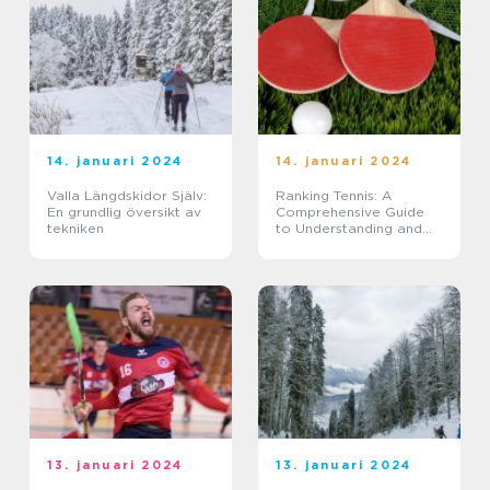
14. januari 2024
14. januari 2024
Valla Längdskidor Själv:
Ranking Tennis: A
En grundlig översikt av
Comprehensive Guide
tekniken
to Understanding and
Comparing Different
Ranking Systems
13. januari 2024
13. januari 2024