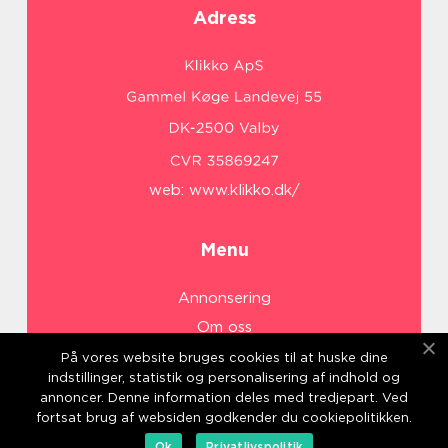
Adress
web:
www.klikko.dk/
Menu
Annonsering
Om oss
Cookies
På vores website bruges cookies til at huske dine
indstillinger, statistik og personalisering af indhold og
Kontakta oss
annoncer. Denne information deles med tredjepart. Ved
Sitemap
fortsat brug af websiden godkender du cookiepolitikken.
Ok
Privatlivspolitik