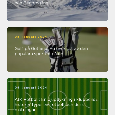
och Genomgång
08. januari 2024
Golf på Gotland: En översikt av den
populära sporten på ön
08. januari 2024
AIK Fotboll: En djupdykning i klubbens
historia, typer av fotboll och dess
mätningar