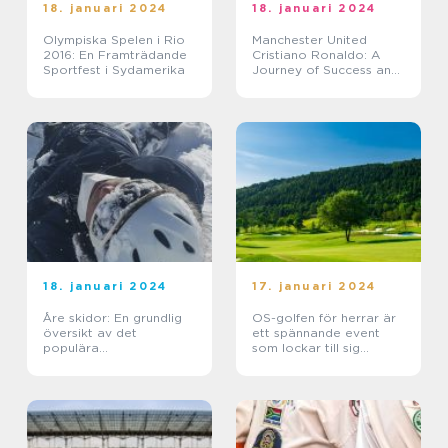
18. januari 2024
18. januari 2024
Olympiska Spelen i Rio
Manchester United
2016: En Framträdande
Cristiano Ronaldo: A
Sportfest i Sydamerika
Journey of Success and
Glory
18. januari 2024
17. januari 2024
Åre skidor: En grundlig
OS-golfen för herrar är
översikt av det
ett spännande event
populära
som lockar till sig
vintersportområdet
golfentusiaster från hela
världen