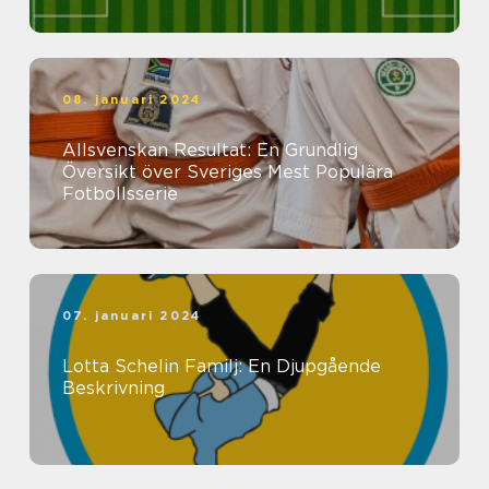
08. januari 2024
Allsvenskan Resultat: En Grundlig
Översikt över Sveriges Mest Populära
Fotbollsserie
07. januari 2024
Lotta Schelin Familj: En Djupgående
Beskrivning