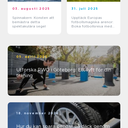
03. augusti 2025
31. juli 2025
Spinnakern: Konsten att
Upptäck Europas
bemästra detta
fotbollsmagiska arenor:
spektakulära segel
Boka fotbollsresa med
biljett och hotell
05. april 2025
Utforska PWO i Göteborg: Ett lyft för din
träning
18. november 2024
Hur du kan spara pengar på däck genom