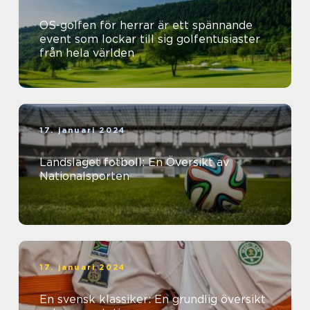
OS-golfen för herrar är ett spännande
event som lockar till sig golfentusiaster
från hela världen
17. januari 2024
Landslaget fotboll: En Översikt av
Nationalsporten
17. januari 2024
En svensk klassiker: En grundlig översikt