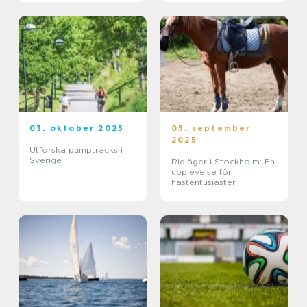
03. oktober 2025
05. september
2025
Utforska pumptracks i
Sverige
Ridläger i Stockholm: En
upplevelse för
hästentusiaster