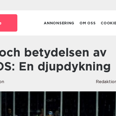
e
ANNONSERING
OM OSS
COOKI
 OS: En djupdykning
on
Redaktio