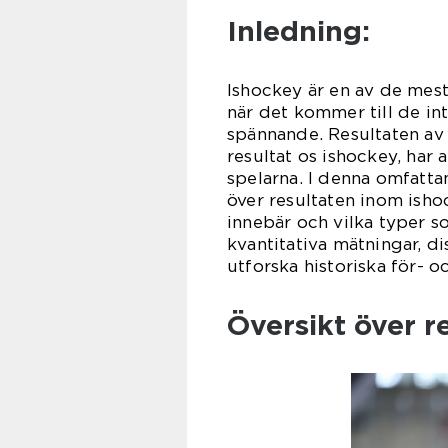
Inledning:
Ishockey är en av de mest
när det kommer till de in
spännande. Resultaten av
resultat os ishockey, har
spelarna. I denna omfatta
över resultaten inom isho
innebär och vilka typer s
kvantitativa mätningar, di
utforska historiska för- o
Översikt över r