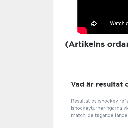
(Artikelns orda
Vad är resultat 
Resultat os ishockey refe
ishockeyturneringarna vid
match, deltagande länder