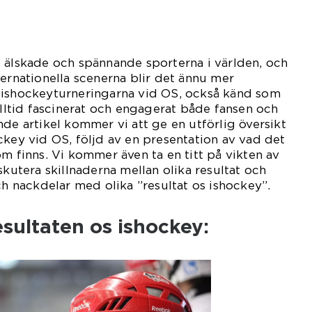
 älskade och spännande sporterna i världen, och
ternationella scenerna blir det ännu mer
 ishockeyturneringarna vid OS, också känd som
 alltid fascinerat och engagerat både fansen och
nde artikel kommer vi att ge en utförlig översikt
ckey vid OS, följd av en presentation av vad det
om finns. Vi kommer även ta en titt på vikten av
skutera skillnaderna mellan olika resultat och
ch nackdelar med olika ”resultat os ishockey”.
esultaten os ishockey: