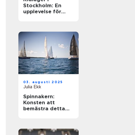
Stockholm: En
upplevelse för
hästentusiaster
03. augusti 2025
Julia Ekk
Spinnakern:
Konsten att
bemästra detta
spektakulära segel