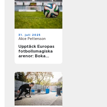
31. juli 2025
Alice Pettersson
Upptäck Europas
fotbollsmagiska
arenor: Boka
fotbollsresa med
biljett och hotell