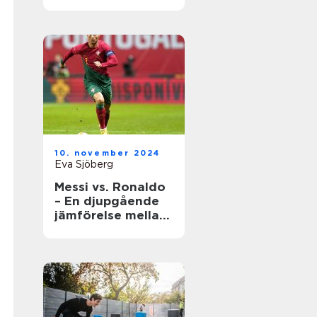
underhåll
10. november 2024
Eva Sjöberg
Messi vs. Ronaldo
– En djupgående
jämförelse mellan
två fotbollsikoner