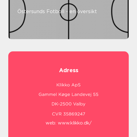
Östersunds Fotboll - en översikt
Adress
web:
www.klikko.dk/