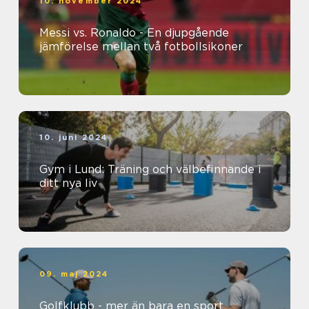
10. november 2024
Messi vs. Ronaldo - En djupgående
jämförelse mellan två fotbollsikoner
10. juni 2024
Gym i Lund: Träning och välbefinnande i
ditt nya liv
09. maj 2024
Golfklubb - mer än bara en sport