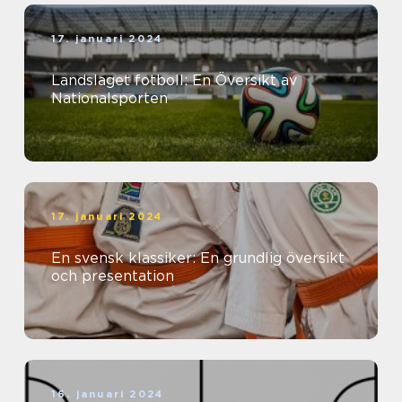
17. januari 2024
Landslaget fotboll: En Översikt av
Nationalsporten
17. januari 2024
En svensk klassiker: En grundlig översikt
och presentation
16. januari 2024