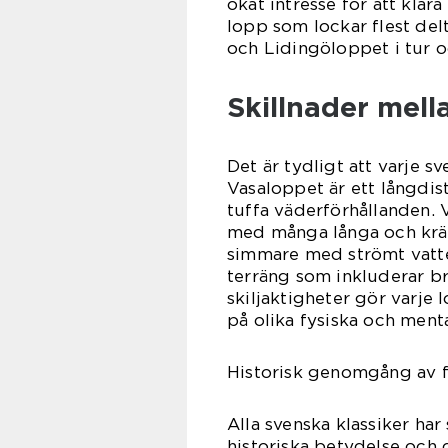
ökat intresse för att klar
lopp som lockar flest del
och Lidingöloppet i tur o
Skillnader mell
Det är tydligt att varje s
Vasaloppet är ett långdi
tuffa väderförhållanden.
med många långa och krä
simmare med strömt vatte
terräng som inkluderar b
skiljaktigheter gör varje
på olika fysiska och ment
Historisk genomgång av f
Alla svenska klassiker har
historiska betydelse och