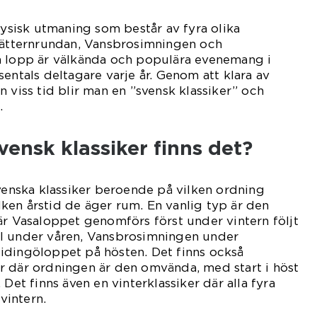
fysisk utmaning som består av fyra olika
 Vätternrundan, Vansbrosimningen och
a lopp är välkända och populära evenemang i
entals deltagare varje år. Genom att klara av
 viss tid blir man en ”svensk klassiker” och
.
vensk klassiker finns det?
svenska klassiker beroende på vilken ordning
ken årstid de äger rum. En vanlig typ är den
är Vasaloppet genomförs först under vintern följt
l under våren, Vansbrosimningen under
idingöloppet på hösten. Det finns också
r där ordningen är den omvända, med start i höst
 Det finns även en vinterklassiker där alla fyra
vintern.