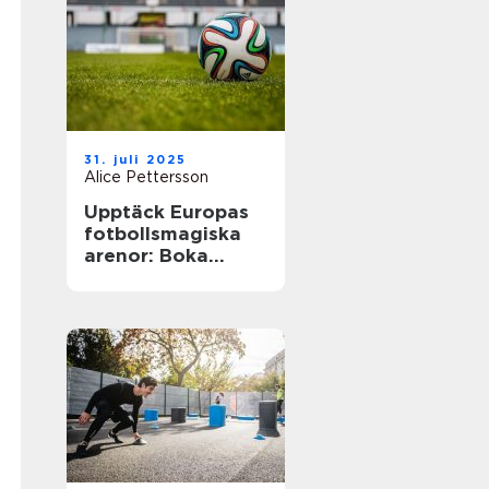
31. juli 2025
Alice Pettersson
Upptäck Europas
fotbollsmagiska
arenor: Boka
fotbollsresa med
biljett och hotell