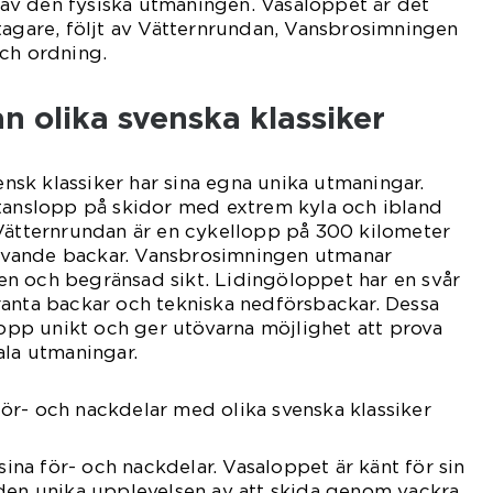
a av den fysiska utmaningen. Vasaloppet är det
tagare, följt av Vätternrundan, Vansbrosimningen
ch ordning.
an olika svenska klassiker
vensk klassiker har sina egna unika utmaningar.
stanslopp på skidor med extrem kyla och ibland
 Vätternrundan är en cykellopp på 300 kilometer
vande backar. Vansbrosimningen utmanar
n och begränsad sikt. Lidingöloppet har en svår
ranta backar och tekniska nedförsbackar. Dessa
 lopp unikt och ger utövarna möjlighet att prova
ala utmaningar.
ör- och nackdelar med olika svenska klassiker
 sina för- och nackdelar. Vasaloppet är känt för sin
 den unika upplevelsen av att skida genom vackra