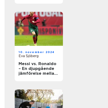
underhåll
10. november 2024
Eva Sjöberg
Messi vs. Ronaldo
– En djupgående
jämförelse mellan
två fotbollsikoner