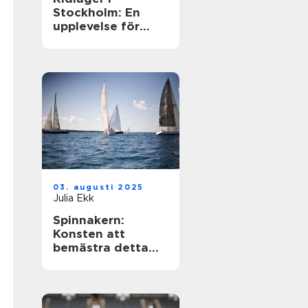
Stockholm: En
upplevelse för
hästentusiaster
03. augusti 2025
Julia Ekk
Spinnakern:
Konsten att
bemästra detta
spektakulära segel