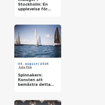
Stockholm: En
upplevelse för
hästentusiaster
03. augusti 2025
Julia Ekk
Spinnakern:
Konsten att
bemästra detta
spektakulära segel