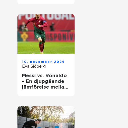
underhåll
10. november 2024
Eva Sjöberg
Messi vs. Ronaldo
– En djupgående
jämförelse mellan
två fotbollsikoner