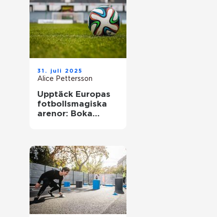
31. juli 2025
Alice Pettersson
Upptäck Europas
fotbollsmagiska
arenor: Boka
fotbollsresa med
biljett och hotell