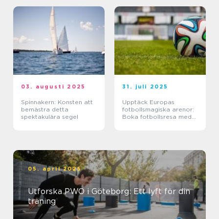
03. augusti 2025
31. juli 2025
Spinnakern: Konsten att
Upptäck Europas
bemästra detta
fotbollsmagiska arenor:
spektakulära segel
Boka fotbollsresa med
biljett och hotell
05. april 2025
Utforska PWO i Göteborg: Ett lyft för din
träning