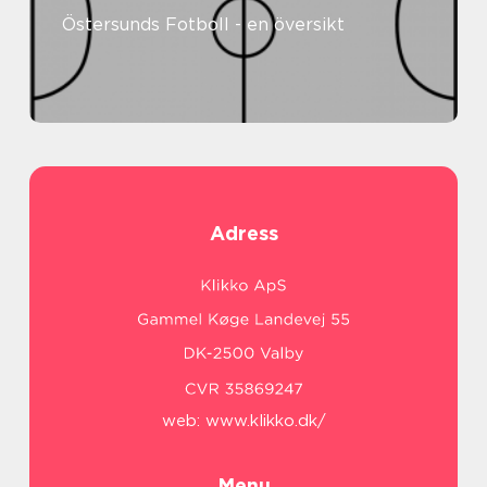
Östersunds Fotboll - en översikt
Adress
web:
www.klikko.dk/
Menu