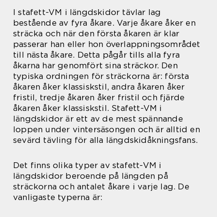
I stafett-VM i längdskidor tävlar lag
bestående av fyra åkare. Varje åkare åker en
sträcka och när den första åkaren är klar
passerar han eller hon överlappningsområdet
till nästa åkare. Detta pågår tills alla fyra
åkarna har genomfört sina sträckor. Den
typiska ordningen för sträckorna är: första
åkaren åker klassiskstil, andra åkaren åker
fristil, tredje åkaren åker fristil och fjärde
åkaren åker klassiskstil. Stafett-VM i
längdskidor är ett av de mest spännande
loppen under vintersäsongen och är alltid en
sevärd tävling för alla längdskidåkningsfans.
Det finns olika typer av stafett-VM i
längdskidor beroende på längden på
sträckorna och antalet åkare i varje lag. De
vanligaste typerna är: