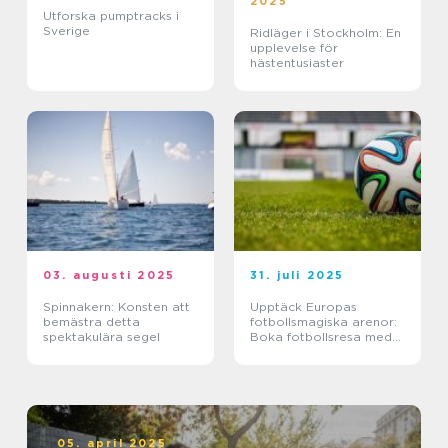
2025
Utforska pumptracks i
Sverige
Ridläger i Stockholm: En
upplevelse för
hästentusiaster
03. augusti 2025
31. juli 2025
Spinnakern: Konsten att
Upptäck Europas
bemästra detta
fotbollsmagiska arenor:
spektakulära segel
Boka fotbollsresa med
biljett och hotell
05. april 2025