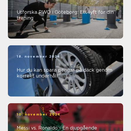
Utforska PWO i Göteborg: Ett lyft för din
träning
18. november 2024
Hur du kan spara pengar på däck genom
korrekt underhåll
10. november 2024
Messi vs. Ronaldo - En djupgående