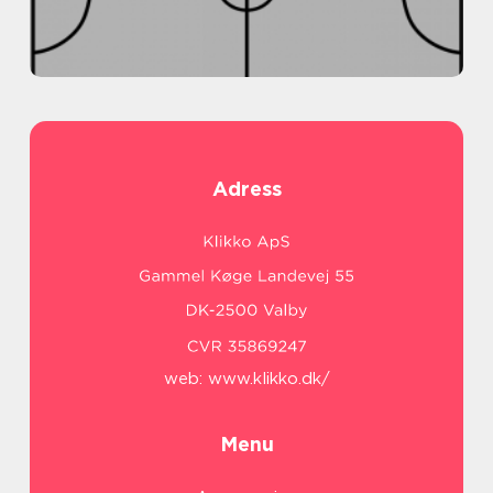
Adress
web:
www.klikko.dk/
Menu