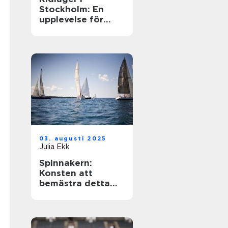
Stockholm: En
upplevelse för
hästentusiaster
03. augusti 2025
Julia Ekk
Spinnakern:
Konsten att
bemästra detta
spektakulära segel