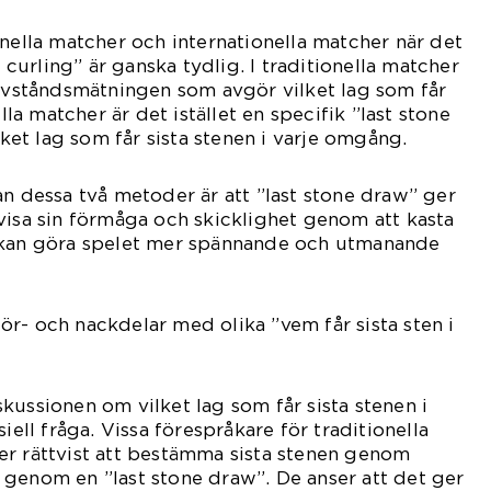
onella matcher och internationella matcher när det
i curling” är ganska tydlig. I traditionella matcher
 avståndsmätningen som avgör vilket lag som får
ella matcher är det istället en specifik ”last stone
et lag som får sista stenen i varje omgång.
an dessa två metoder är att ”last stone draw” ger
visa sin förmåga och skicklighet genom att kasta
 kan göra spelet mer spännande och utmanande
r- och nackdelar med olika ”vem får sista sten i
kussionen om vilket lag som får sista stenen i
iell fråga. Vissa förespråkare för traditionella
er rättvist att bestämma sista stenen genom
genom en ”last stone draw”. De anser att det ger