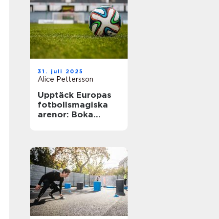
31. juli 2025
Alice Pettersson
Upptäck Europas
fotbollsmagiska
arenor: Boka
fotbollsresa med
biljett och hotell