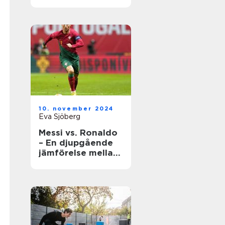
underhåll
10. november 2024
Eva Sjöberg
Messi vs. Ronaldo
– En djupgående
jämförelse mellan
två fotbollsikoner