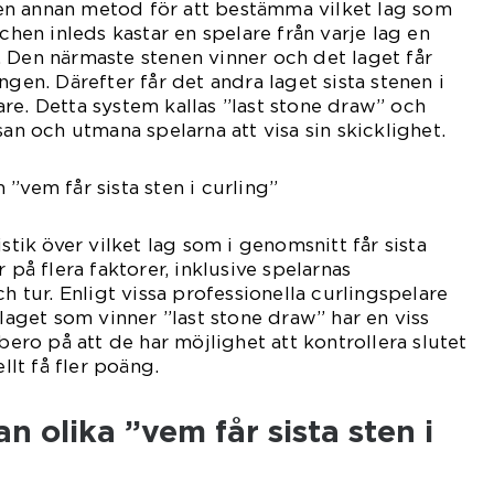
n annan metod för att bestämma vilket lag som
tchen inleds kastar en spelare från varje lag en
 Den närmaste stenen vinner och det laget får
ngen. Därefter får det andra laget sista stenen i
re. Detta system kallas ”last stone draw” och
san och utmana spelarna att visa sin skicklighet.
”vem får sista sten i curling”
istik över vilket lag som i genomsnitt får sista
 på flera faktorer, inklusive spelarnas
ch tur. Enligt vissa professionella curlingspelare
 laget som vinner ”last stone draw” har en viss
 bero på att de har möjlighet att kontrollera slutet
lt få fler poäng.
n olika ”vem får sista sten i