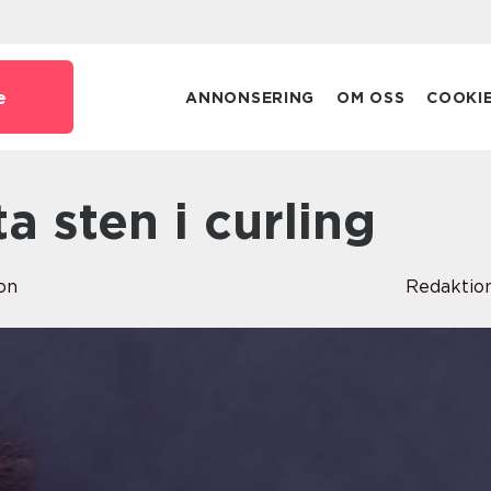
e
ANNONSERING
OM OSS
COOKI
ta sten i curling
on
Redaktio