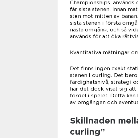
Championships, används e
får sista stenen. Innan ma
sten mot mitten av banan.
sista stenen i första omgå
nästa omgång, och så vida
används för att öka rättvi
Kvantitativa mätningar om 
Det finns ingen exakt stat
stenen i curling. Det beror
färdighetsnivå, strategi o
har det dock visat sig att
fördel i spelet. Detta kan
av omgången och eventuel
Skillnaden mella
curling”