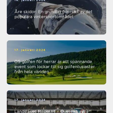
18. januari 2024
Åre skidor: En grundlig översikt av det
populära vintersportområdet
17. januari 2024
OS-golfen för herrar är ett spännande
event som lockar till sig golfentusiaster
från hela världen
17. januari 2024
Landslaget fotboll: En Översikt av