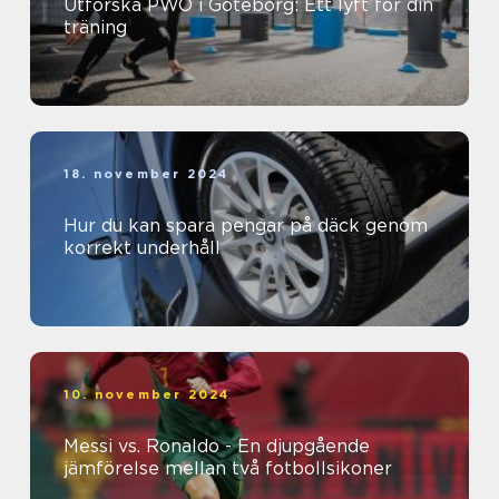
Utforska PWO i Göteborg: Ett lyft för din
träning
18. november 2024
Hur du kan spara pengar på däck genom
korrekt underhåll
10. november 2024
Messi vs. Ronaldo - En djupgående
jämförelse mellan två fotbollsikoner