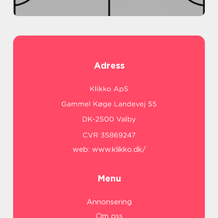
Adress
web:
www.klikko.dk/
Menu
Annonsering
Om oss