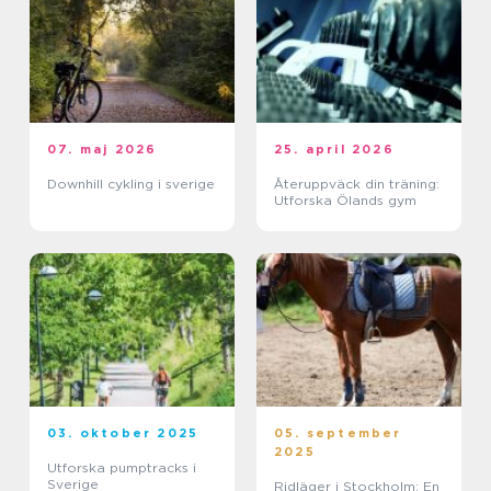
07. maj 2026
25. april 2026
Downhill cykling i sverige
Återuppväck din träning:
Utforska Ölands gym
03. oktober 2025
05. september
2025
Utforska pumptracks i
Sverige
Ridläger i Stockholm: En