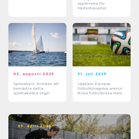
upplevelse för
hästentusiaster
03. augusti 2025
31. juli 2025
Spinnakern: Konsten att
Upptäck Europas
bemästra detta
fotbollsmagiska arenor:
spektakulära segel
Boka fotbollsresa med
biljett och hotell
05. april 2025