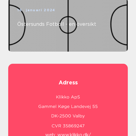
16. januari 2024
Östersunds Fotboll - en översikt
Adress
web:
www.klikko.dk/