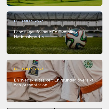
17. januari 2024
Landslaget fotboll: En Översikt av
Nationalsporten
17. januari 2024
En svensk klassiker: En grundlig översikt
och presentation