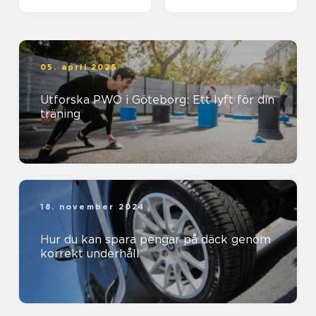
biljett och hotell
05. april 2025
Utforska PWO i Göteborg: Ett lyft för din
träning
18. november 2024
Hur du kan spara pengar på däck genom
korrekt underhåll