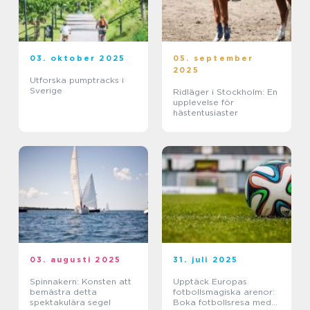
03. oktober 2025
05. september
2025
Utforska pumptracks i
Sverige
Ridläger i Stockholm: En
upplevelse för
hästentusiaster
03. augusti 2025
31. juli 2025
Spinnakern: Konsten att
Upptäck Europas
bemästra detta
fotbollsmagiska arenor:
spektakulära segel
Boka fotbollsresa med