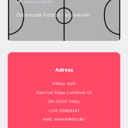
16. januari 2024
Östersunds Fotboll - en översikt
Adress
web:
www.klikko.dk/