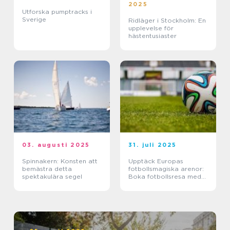
2025
Utforska pumptracks i
Sverige
Ridläger i Stockholm: En
upplevelse för
hästentusiaster
03. augusti 2025
31. juli 2025
Spinnakern: Konsten att
Upptäck Europas
bemästra detta
fotbollsmagiska arenor:
spektakulära segel
Boka fotbollsresa med
biljett och hotell