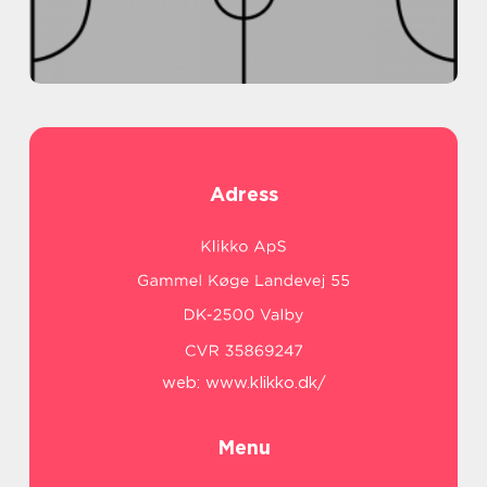
Adress
web:
www.klikko.dk/
Menu