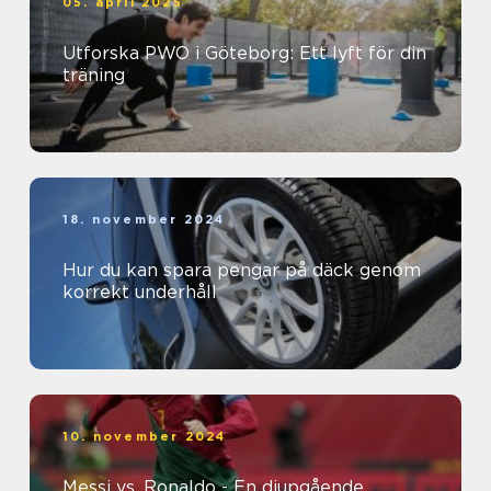
05. april 2025
Utforska PWO i Göteborg: Ett lyft för din
träning
18. november 2024
Hur du kan spara pengar på däck genom
korrekt underhåll
10. november 2024
Messi vs. Ronaldo - En djupgående