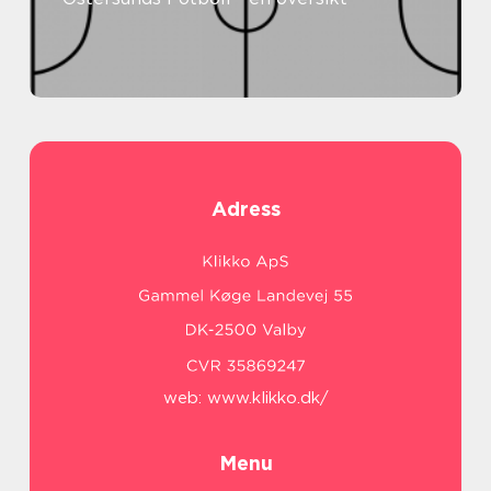
Adress
web:
www.klikko.dk/
Menu