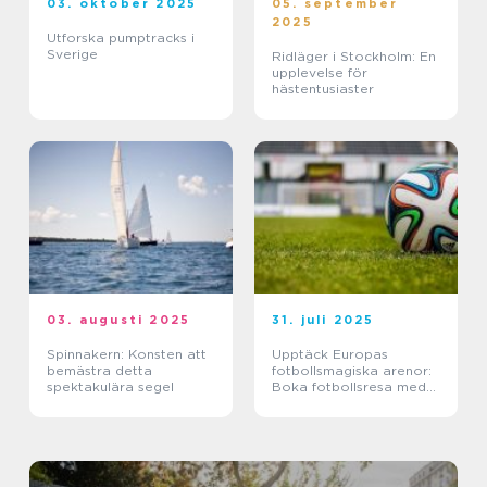
03. oktober 2025
05. september
2025
Utforska pumptracks i
Sverige
Ridläger i Stockholm: En
upplevelse för
hästentusiaster
03. augusti 2025
31. juli 2025
Spinnakern: Konsten att
Upptäck Europas
bemästra detta
fotbollsmagiska arenor:
spektakulära segel
Boka fotbollsresa med
biljett och hotell