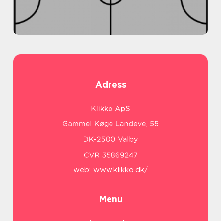
Adress
web:
www.klikko.dk/
Menu