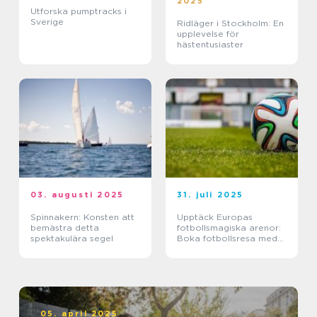
2025
Utforska pumptracks i
Sverige
Ridläger i Stockholm: En
upplevelse för
hästentusiaster
03. augusti 2025
31. juli 2025
Spinnakern: Konsten att
Upptäck Europas
bemästra detta
fotbollsmagiska arenor:
spektakulära segel
Boka fotbollsresa med
biljett och hotell
05. april 2025