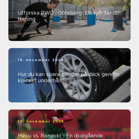
Utforska PWO i Göteborg: Ett lyft för din
träning
18. november 2024
Hur du kan spara pengar på däck genom
korrekt underhåll
10. november 2024
Messi vs. Ronaldo - En djupgående