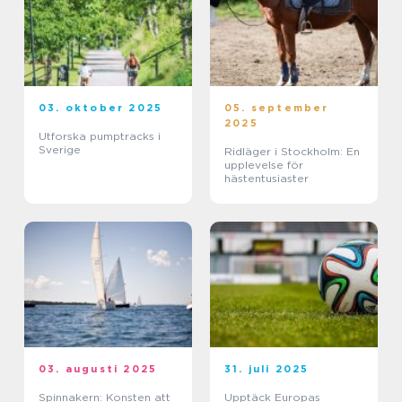
03. oktober 2025
05. september
2025
Utforska pumptracks i
Sverige
Ridläger i Stockholm: En
upplevelse för
hästentusiaster
03. augusti 2025
31. juli 2025
Spinnakern: Konsten att
Upptäck Europas