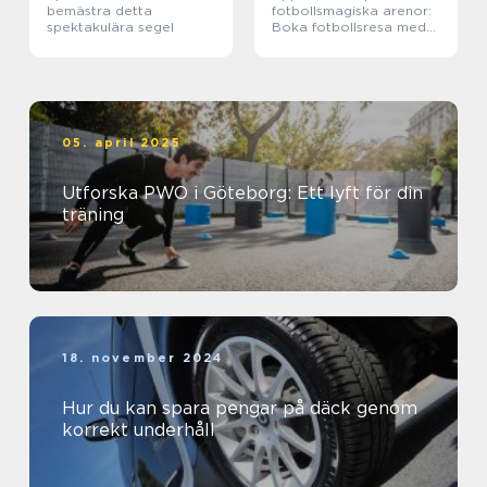
bemästra detta
fotbollsmagiska arenor:
spektakulära segel
Boka fotbollsresa med
biljett och hotell
05. april 2025
Utforska PWO i Göteborg: Ett lyft för din
träning
18. november 2024
Hur du kan spara pengar på däck genom
korrekt underhåll