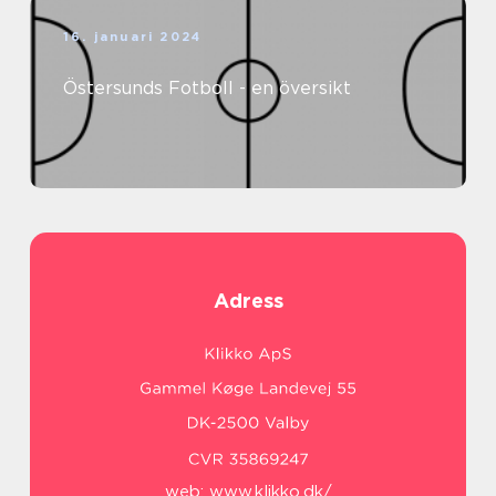
16. januari 2024
Östersunds Fotboll - en översikt
Adress
web:
www.klikko.dk/