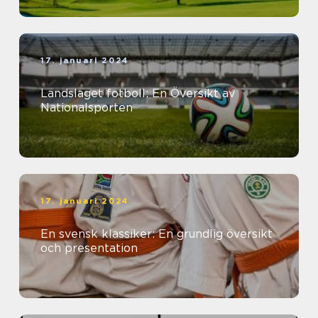
17. januari 2024
Landslaget fotboll: En Översikt av
Nationalsporten
17. januari 2024
En svensk klassiker: En grundlig översikt
och presentation