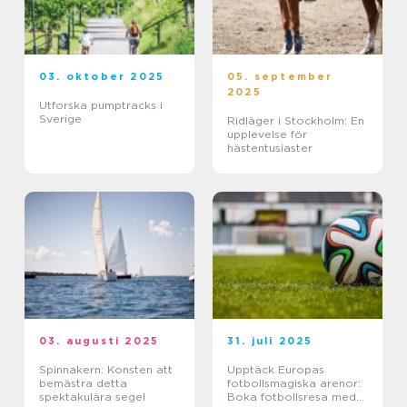
03. oktober 2025
05. september
2025
Utforska pumptracks i
Sverige
Ridläger i Stockholm: En
upplevelse för
hästentusiaster
03. augusti 2025
31. juli 2025
Spinnakern: Konsten att
Upptäck Europas
bemästra detta
fotbollsmagiska arenor:
spektakulära segel
Boka fotbollsresa med