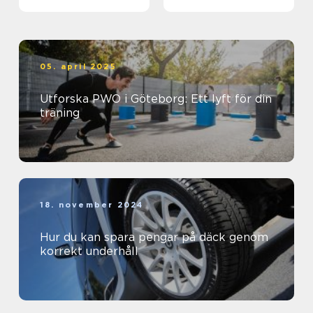
biljett och hotell
05. april 2025
Utforska PWO i Göteborg: Ett lyft för din
träning
18. november 2024
Hur du kan spara pengar på däck genom
korrekt underhåll