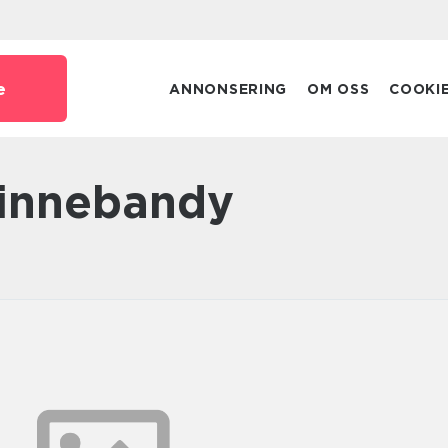
e
ANNONSERING
OM OSS
COOKI
 innebandy