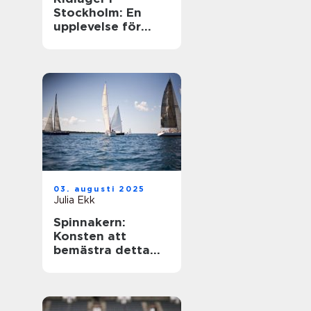
Stockholm: En
upplevelse för
hästentusiaster
03. augusti 2025
Julia Ekk
Spinnakern:
Konsten att
bemästra detta
spektakulära segel