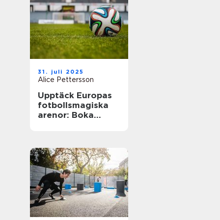
31. juli 2025
Alice Pettersson
Upptäck Europas
fotbollsmagiska
arenor: Boka
fotbollsresa med
biljett och hotell