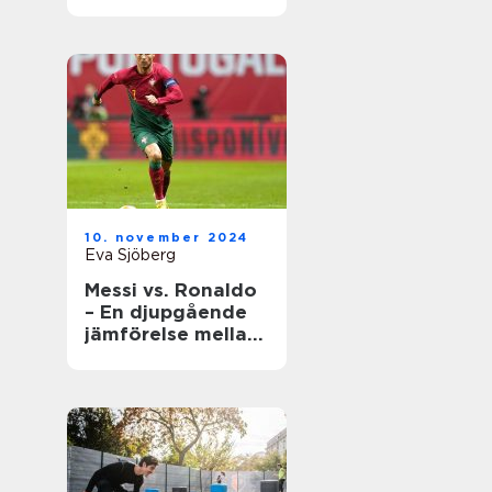
underhåll
10. november 2024
Eva Sjöberg
Messi vs. Ronaldo
– En djupgående
jämförelse mellan
två fotbollsikoner