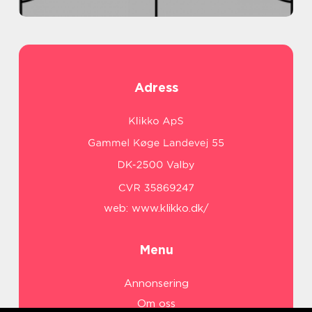
Adress
web:
www.klikko.dk/
Menu
Annonsering
Om oss