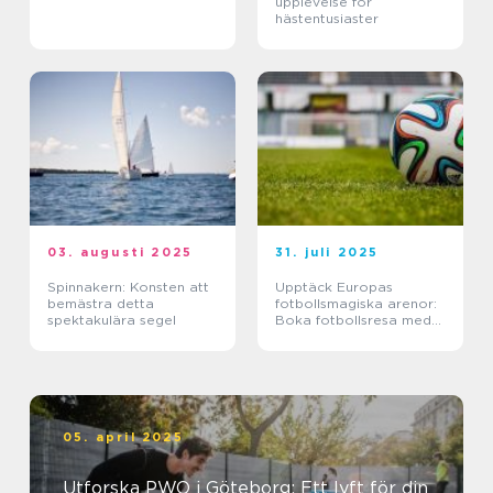
upplevelse för
hästentusiaster
03. augusti 2025
31. juli 2025
Spinnakern: Konsten att
Upptäck Europas
bemästra detta
fotbollsmagiska arenor:
spektakulära segel
Boka fotbollsresa med
biljett och hotell
05. april 2025
Utforska PWO i Göteborg: Ett lyft för din