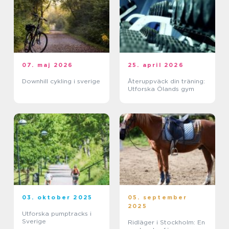
07. maj 2026
25. april 2026
Downhill cykling i sverige
Återuppväck din träning:
Utforska Ölands gym
03. oktober 2025
05. september
2025
Utforska pumptracks i
Sverige
Ridläger i Stockholm: En