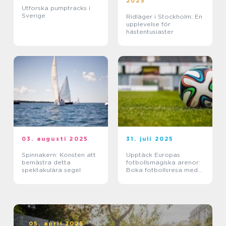
2025
Utforska pumptracks i
Sverige
Ridläger i Stockholm: En
upplevelse för
hästentusiaster
03. augusti 2025
31. juli 2025
Spinnakern: Konsten att
Upptäck Europas
bemästra detta
fotbollsmagiska arenor:
spektakulära segel
Boka fotbollsresa med
biljett och hotell
05. april 2025