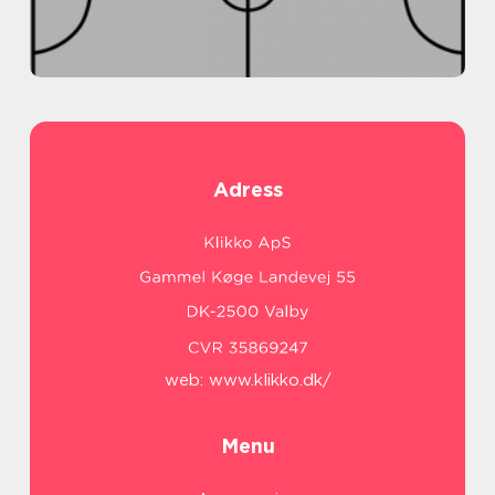
Adress
web:
www.klikko.dk/
Menu