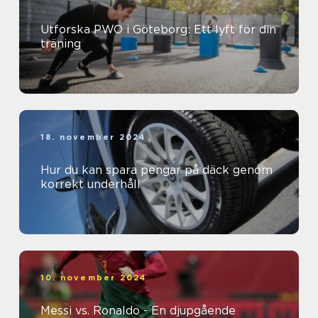
Utforska PWO i Göteborg: Ett lyft för din
träning
18. november 2024
Hur du kan spara pengar på däck genom
korrekt underhåll
10. november 2024
Messi vs. Ronaldo - En djupgående