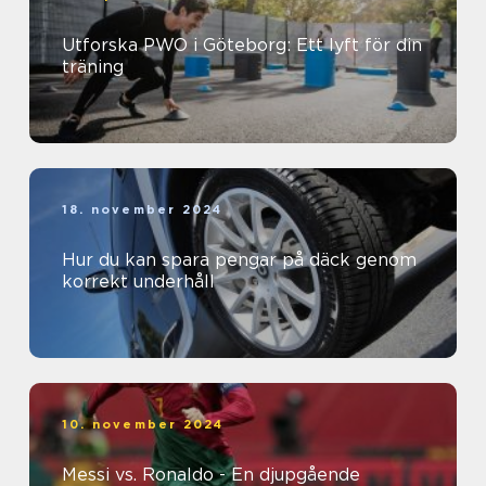
Utforska PWO i Göteborg: Ett lyft för din
träning
18. november 2024
Hur du kan spara pengar på däck genom
korrekt underhåll
10. november 2024
Messi vs. Ronaldo - En djupgående