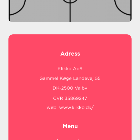
Adress
web:
www.klikko.dk/
Menu