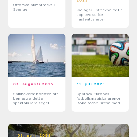
2025
Utforska pumptracks i
Sverige
Ridläger i Stockholm: En
upplevelse för
hästentusiaster
03. augusti 2025
31. juli 2025
Spinnakern: Konsten att
Upptäck Europas
bemästra detta
fotbollsmagiska arenor:
spektakulära segel
Boka fotbollsresa med
biljett och hotell
05. april 2025