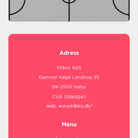
Adress
web:
www.klikko.dk/
Menu