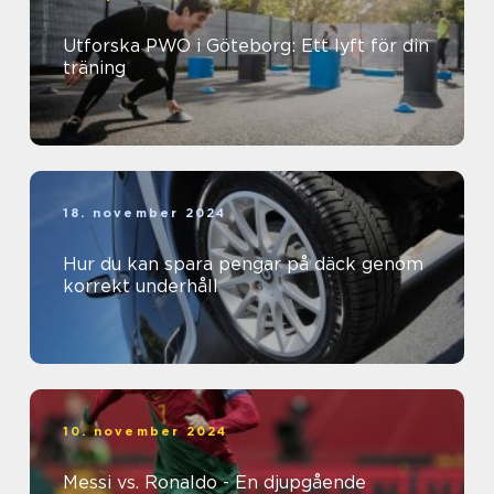
Utforska PWO i Göteborg: Ett lyft för din
träning
18. november 2024
Hur du kan spara pengar på däck genom
korrekt underhåll
10. november 2024
Messi vs. Ronaldo - En djupgående