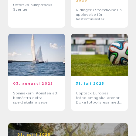
2025
Utforska pumptracks i
Sverige
Ridläger i Stockholm: En
upplevelse för
hästentusiaster
03. augusti 2025
31. juli 2025
Spinnakern: Konsten att
Upptäck Europas
bemästra detta
fotbollsmagiska arenor:
spektakulära segel
Boka fotbollsresa med
biljett och hotell
05. april 2025