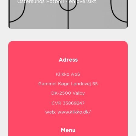
Östersunds Fotboll - en översikt
Adress
web:
www.klikko.dk/
Menu