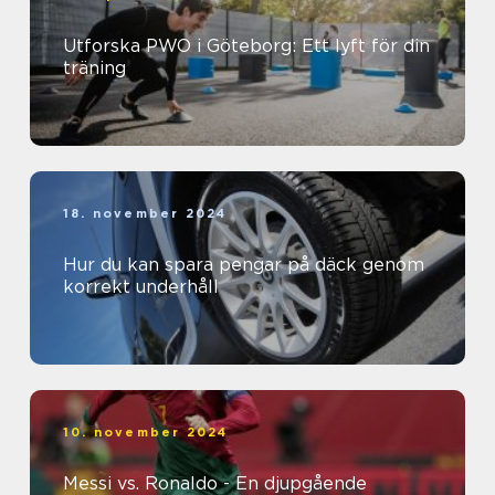
Utforska PWO i Göteborg: Ett lyft för din
träning
18. november 2024
Hur du kan spara pengar på däck genom
korrekt underhåll
10. november 2024
Messi vs. Ronaldo - En djupgående