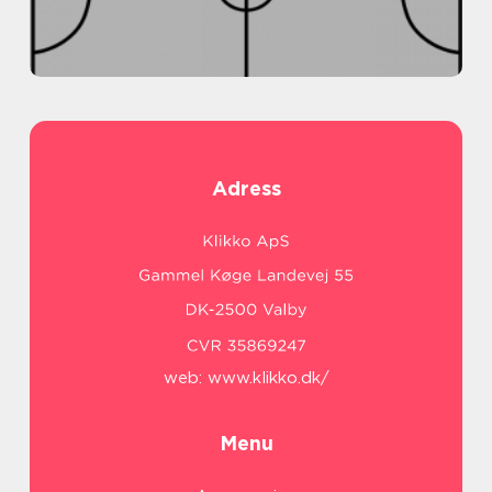
Adress
web:
www.klikko.dk/
Menu