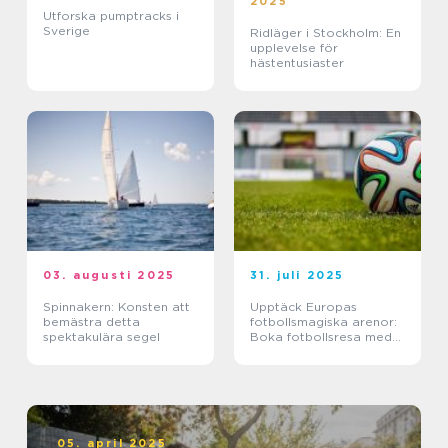
2025
Utforska pumptracks i
Sverige
Ridläger i Stockholm: En
upplevelse för
hästentusiaster
03. augusti 2025
31. juli 2025
Spinnakern: Konsten att
Upptäck Europas
bemästra detta
fotbollsmagiska arenor:
spektakulära segel
Boka fotbollsresa med
biljett och hotell
05. april 2025