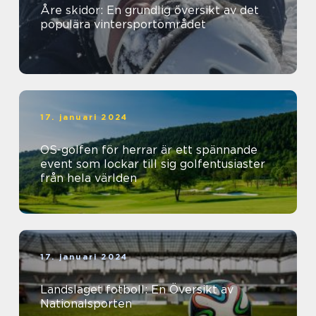
Åre skidor: En grundlig översikt av det
populära vintersportområdet
17. januari 2024
OS-golfen för herrar är ett spännande
event som lockar till sig golfentusiaster
från hela världen
17. januari 2024
Landslaget fotboll: En Översikt av
Nationalsporten