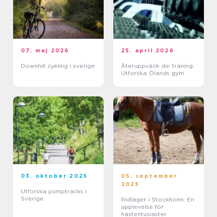
07. maj 2026
25. april 2026
Downhill cykling i sverige
Återuppväck din träning:
Utforska Ölands gym
03. oktober 2025
05. september
2025
Utforska pumptracks i
Sverige
Ridläger i Stockholm: En
upplevelse för
hästentusiaster