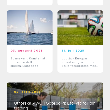
03. augusti 2025
31. juli 2025
Spinnakern: Konsten att
Upptäck Europas
bemästra detta
fotbollsmagiska arenor:
spektakulära segel
Boka fotbollsresa med
biljett och hotell
05. april 2025
Utforska PWO i Göteborg: Ett lyft för din
träning