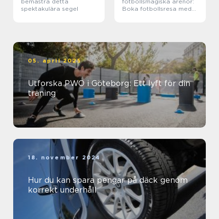
bemästra detta
fotbollsmagiska arenor:
spektakulära segel
Boka fotbollsresa med
biljett och hotell
05. april 2025
Utforska PWO i Göteborg: Ett lyft för din
träning
18. november 2024
Hur du kan spara pengar på däck genom
korrekt underhåll