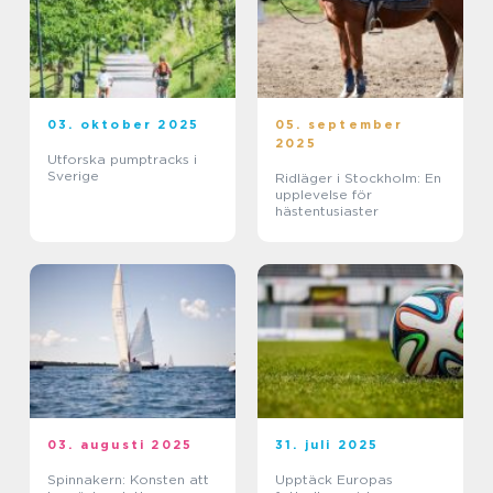
03. oktober 2025
05. september
2025
Utforska pumptracks i
Sverige
Ridläger i Stockholm: En
upplevelse för
hästentusiaster
03. augusti 2025
31. juli 2025
Spinnakern: Konsten att
Upptäck Europas