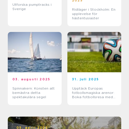
2025
Utforska pumptracks i
Sverige
Ridläger i Stockholm: En
upplevelse för
hästentusiaster
03. augusti 2025
31. juli 2025
Spinnakern: Konsten att
Upptäck Europas
bemästra detta
fotbollsmagiska arenor:
spektakulära segel
Boka fotbollsresa med
biljett och hotell
05. april 2025