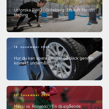
Utforska PWO i Göteborg: Ett lyft för din
träning
18. november 2024
Hur du kan spara pengar på däck genom
korrekt underhåll
10. november 2024
Messi vs. Ronaldo - En djupgående