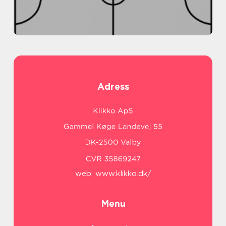
Adress
web:
www.klikko.dk/
Menu