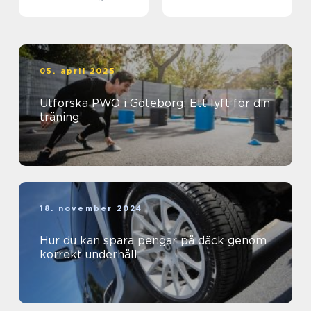
biljett och hotell
05. april 2025
Utforska PWO i Göteborg: Ett lyft för din
träning
18. november 2024
Hur du kan spara pengar på däck genom
korrekt underhåll