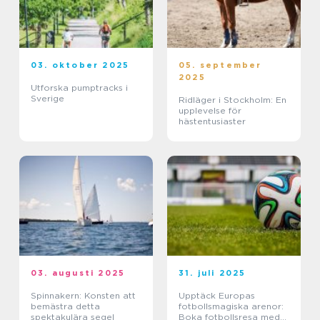
03. oktober 2025
05. september
2025
Utforska pumptracks i
Sverige
Ridläger i Stockholm: En
upplevelse för
hästentusiaster
03. augusti 2025
31. juli 2025
Spinnakern: Konsten att
Upptäck Europas
bemästra detta
fotbollsmagiska arenor:
spektakulära segel
Boka fotbollsresa med