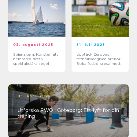
03. augusti 2025
31. juli 2025
Spinnakern: Konsten att
Upptäck Europas
bemästra detta
fotbollsmagiska arenor:
spektakulära segel
Boka fotbollsresa med
biljett och hotell
05. april 2025
Utforska PWO i Göteborg: Ett lyft för din
träning