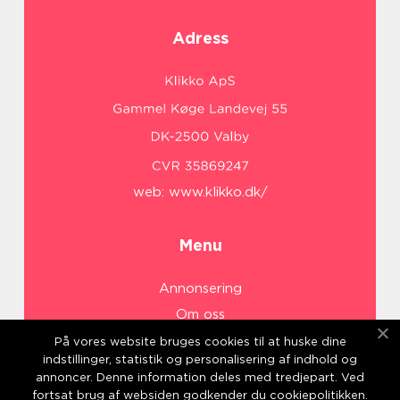
Adress
web:
www.klikko.dk/
Menu
Annonsering
Om oss
Cookies
På vores website bruges cookies til at huske dine
indstillinger, statistik og personalisering af indhold og
Kontakta oss
annoncer. Denne information deles med tredjepart. Ved
Sitemap
fortsat brug af websiden godkender du cookiepolitikken.