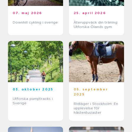
07. maj 2026
25. april 2026
Downhill cykling i sverige
Återuppväck din träning:
Utforska Ölands gym
03. oktober 2025
05. september
2025
Utforska pumptracks i
Sverige
Ridläger i Stockholm: En
upplevelse för
hästentusiaster