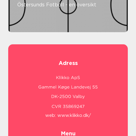
Östersunds Fotboll - en översikt
Adress
web:
www.klikko.dk/
Menu