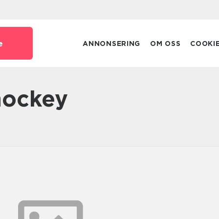
e
ANNONSERING
OM OSS
COOKI
shockey