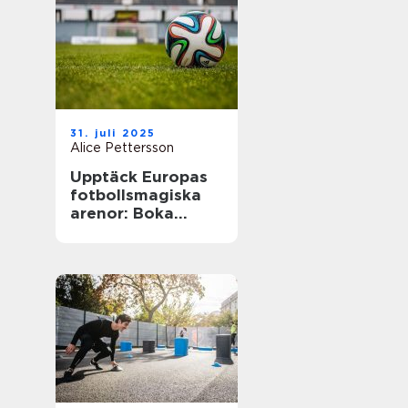
31. juli 2025
Alice Pettersson
Upptäck Europas
fotbollsmagiska
arenor: Boka
fotbollsresa med
biljett och hotell