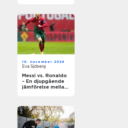
underhåll
10. november 2024
Eva Sjöberg
Messi vs. Ronaldo
– En djupgående
jämförelse mellan
två fotbollsikoner