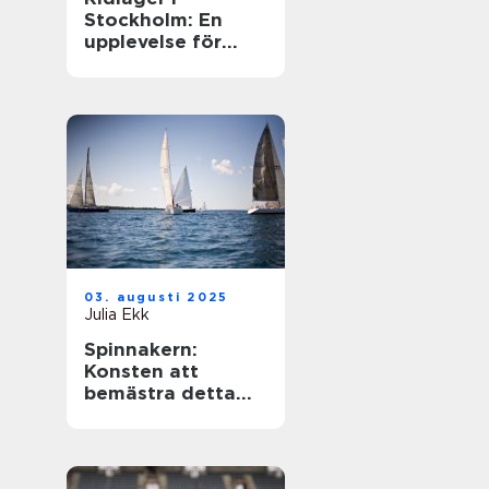
Stockholm: En
upplevelse för
hästentusiaster
03. augusti 2025
Julia Ekk
Spinnakern:
Konsten att
bemästra detta
spektakulära segel