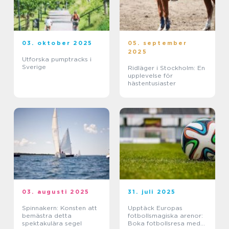
03. oktober 2025
05. september
2025
Utforska pumptracks i
Sverige
Ridläger i Stockholm: En
upplevelse för
hästentusiaster
03. augusti 2025
31. juli 2025
Spinnakern: Konsten att
Upptäck Europas
bemästra detta
fotbollsmagiska arenor:
spektakulära segel
Boka fotbollsresa med