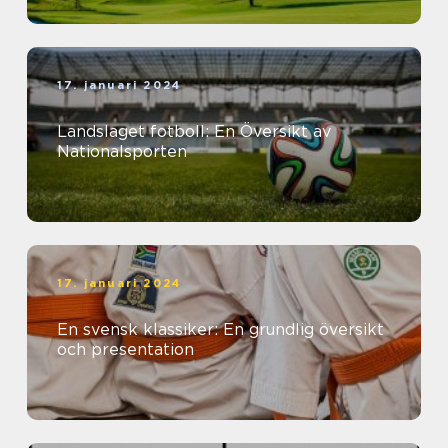
17. januari 2024
Landslaget fotboll: En Översikt av
Nationalsporten
17. januari 2024
En svensk klassiker: En grundlig översikt
och presentation