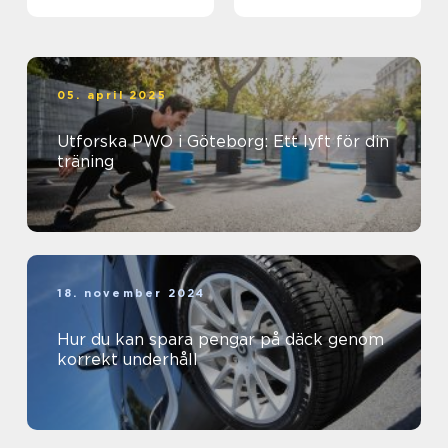
biljett och hotell
05. april 2025
Utforska PWO i Göteborg: Ett lyft för din
träning
18. november 2024
Hur du kan spara pengar på däck genom
korrekt underhåll