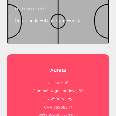
16. januari 2024
Östersunds Fotboll - en översikt
Adress
web:
www.klikko.dk/