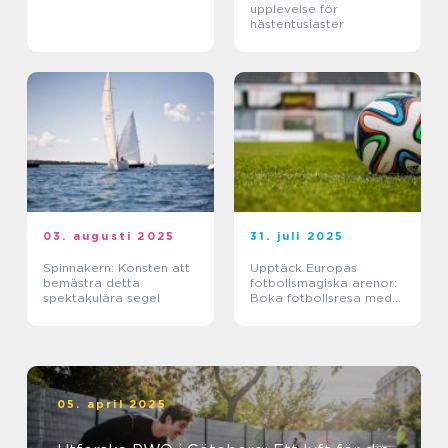
upplevelse för
hästentusiaster
03. augusti 2025
31. juli 2025
Spinnakern: Konsten att
Upptäck Europas
bemästra detta
fotbollsmagiska arenor:
spektakulära segel
Boka fotbollsresa med
biljett och hotell
05. april 2025