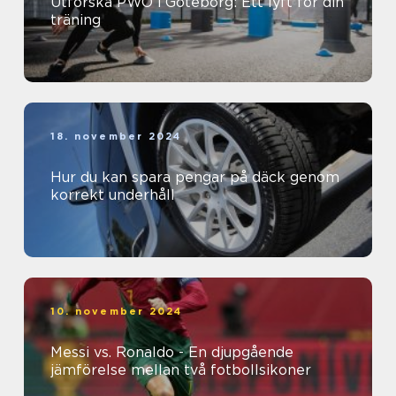
Utforska PWO i Göteborg: Ett lyft för din
träning
18. november 2024
Hur du kan spara pengar på däck genom
korrekt underhåll
10. november 2024
Messi vs. Ronaldo - En djupgående
jämförelse mellan två fotbollsikoner