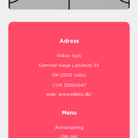
Adress
web:
www.klikko.dk/
Menu
Annonsering
Om oss