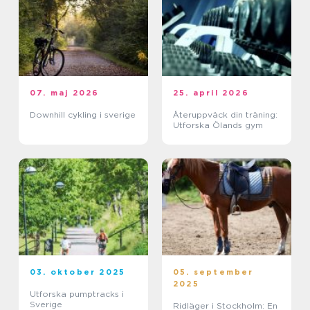
07. maj 2026
25. april 2026
Downhill cykling i sverige
Återuppväck din träning:
Utforska Ölands gym
03. oktober 2025
05. september
2025
Utforska pumptracks i
Sverige
Ridläger i Stockholm: En