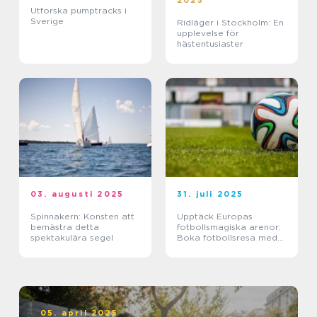
2025
Utforska pumptracks i
Sverige
Ridläger i Stockholm: En
upplevelse för
hästentusiaster
03. augusti 2025
31. juli 2025
Spinnakern: Konsten att
Upptäck Europas
bemästra detta
fotbollsmagiska arenor:
spektakulära segel
Boka fotbollsresa med
biljett och hotell
05. april 2025