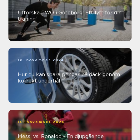
Utforska PWO i Göteborg: Ett lyft för din
träning
18. november 2024
Hur du kan spara pengar på däck genom
korrekt underhåll
10. november 2024
Messi vs. Ronaldo - En djupgående