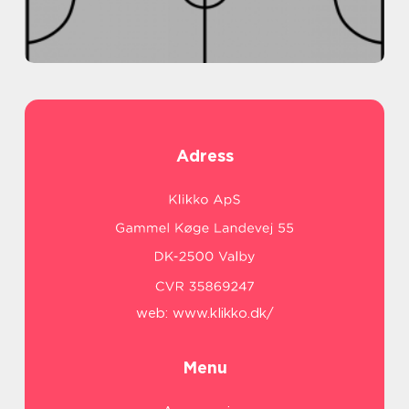
Adress
web:
www.klikko.dk/
Menu