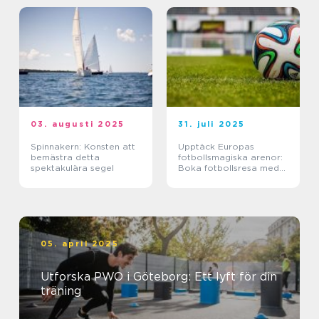
03. augusti 2025
31. juli 2025
Spinnakern: Konsten att
Upptäck Europas
bemästra detta
fotbollsmagiska arenor:
spektakulära segel
Boka fotbollsresa med
biljett och hotell
05. april 2025
Utforska PWO i Göteborg: Ett lyft för din
träning