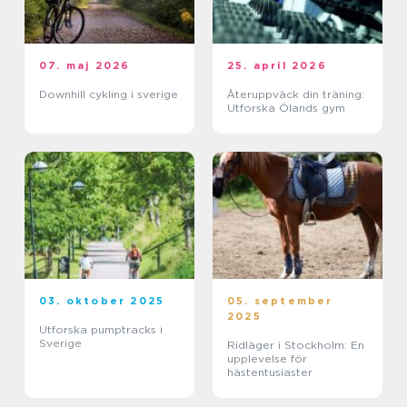
07. maj 2026
25. april 2026
Downhill cykling i sverige
Återuppväck din träning:
Utforska Ölands gym
03. oktober 2025
05. september
2025
Utforska pumptracks i
Sverige
Ridläger i Stockholm: En
upplevelse för
hästentusiaster