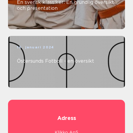
En svensk klassiker: En grundlig översikt
och presentation
16. januari 2024
Östersunds Fotboll - en översikt
Adress