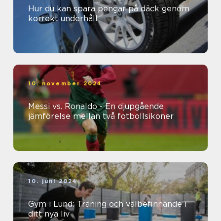
Hur du kan spara pengar på däck genom
korrekt underhåll
10. november 2024
Messi vs. Ronaldo - En djupgående
jämförelse mellan två fotbollsikoner
10. juni 2024
Gym i Lund: Träning och välbefinnande i
ditt nya liv