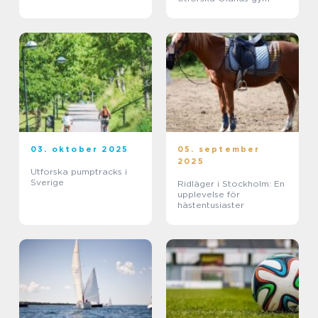
03. oktober 2025
05. september
2025
Utforska pumptracks i
Sverige
Ridläger i Stockholm: En
upplevelse för
hästentusiaster