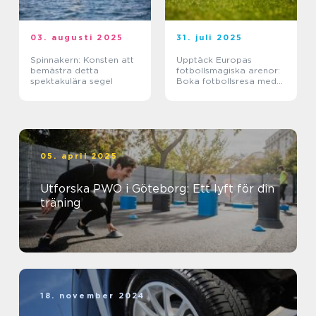
03. augusti 2025
31. juli 2025
Spinnakern: Konsten att
Upptäck Europas
bemästra detta
fotbollsmagiska arenor:
spektakulära segel
Boka fotbollsresa med
biljett och hotell
05. april 2025
Utforska PWO i Göteborg: Ett lyft för din
träning
18. november 2024