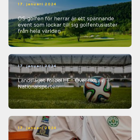
17. januari 2024
OS-golfen för herrar är ett spännande
event som lockar till sig golfentusiaster
från hela världen
17. januari 2024
Landslaget fotboll: En Översikt av
Nationalsporten
17. januari 2024