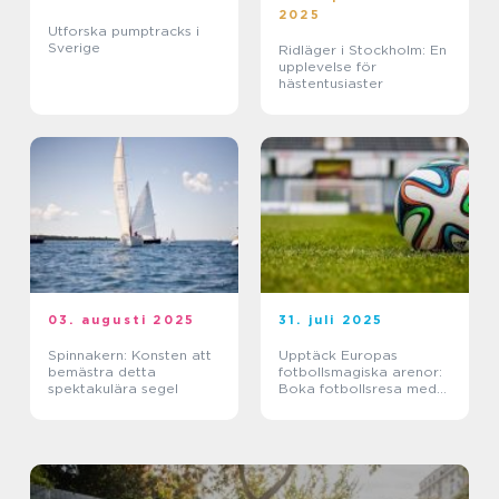
2025
Utforska pumptracks i
Sverige
Ridläger i Stockholm: En
upplevelse för
hästentusiaster
03. augusti 2025
31. juli 2025
Spinnakern: Konsten att
Upptäck Europas
bemästra detta
fotbollsmagiska arenor:
spektakulära segel
Boka fotbollsresa med
biljett och hotell