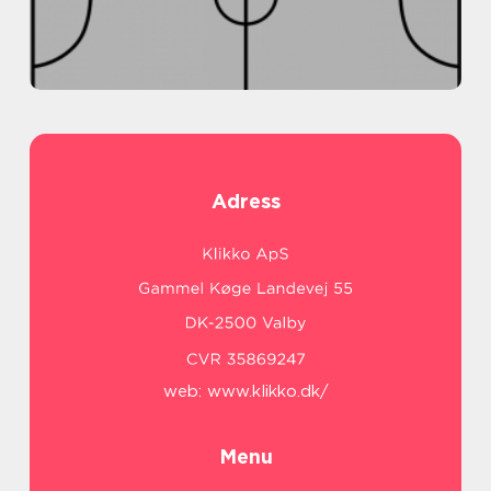
Adress
web:
www.klikko.dk/
Menu