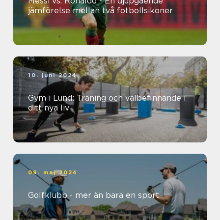
Messi vs. Ronaldo - En djupgående
jämförelse mellan två fotbollsikoner
10. juni 2024
Gym i Lund: Träning och välbefinnande i
ditt nya liv
09. maj 2024
Golfklubb - mer än bara en sport