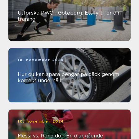
Utforska PWO i Göteborg: Ett lyft för din
träning
18. november 2024
Hur du kan spara pengar på däck genom
korrekt underhåll
10. november 2024
Messi vs. Ronaldo - En djupgående