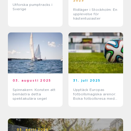
2025
Utforska pumptracks i
Sverige
Ridläger i Stockholm: En
upplevelse för
hästentusiaster
03. augusti 2025
31. juli 2025
Spinnakern: Konsten att
Upptäck Europas
bemästra detta
fotbollsmagiska arenor:
spektakulära segel
Boka fotbollsresa med
biljett och hotell
05. april 2025