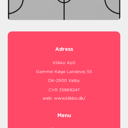
Adress
web:
www.klikko.dk/
Menu