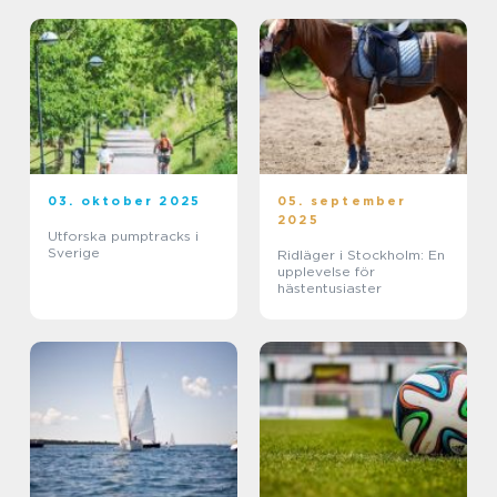
03. oktober 2025
05. september
2025
Utforska pumptracks i
Sverige
Ridläger i Stockholm: En
upplevelse för
hästentusiaster