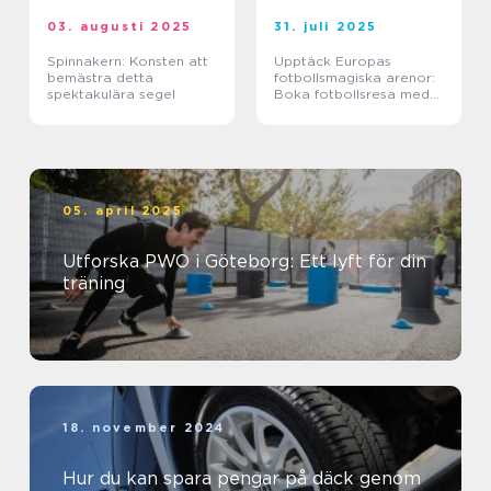
03. augusti 2025
31. juli 2025
Spinnakern: Konsten att
Upptäck Europas
bemästra detta
fotbollsmagiska arenor:
spektakulära segel
Boka fotbollsresa med
biljett och hotell
05. april 2025
Utforska PWO i Göteborg: Ett lyft för din
träning
18. november 2024
Hur du kan spara pengar på däck genom