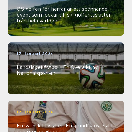
OS-golfen för herrar är ett spännande
event som lockar till sig golfentusiaster
från hela världen
17. januari 2024
Landslaget fotboll: En Översikt av
Nationalsporten
17. januari 2024
En svensk klassiker: En grundlig översikt
och presentation