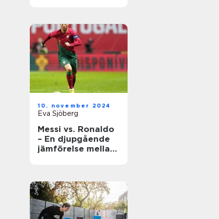
underhåll
10. november 2024
Eva Sjöberg
Messi vs. Ronaldo
– En djupgående
jämförelse mellan
två fotbollsikoner