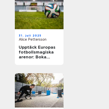
31. juli 2025
Alice Pettersson
Upptäck Europas
fotbollsmagiska
arenor: Boka
fotbollsresa med
biljett och hotell