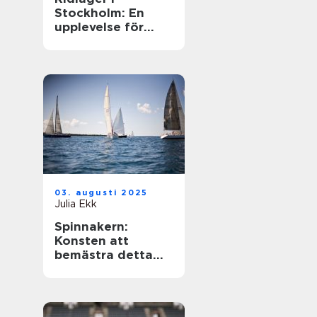
Stockholm: En
upplevelse för
hästentusiaster
03. augusti 2025
Julia Ekk
Spinnakern:
Konsten att
bemästra detta
spektakulära segel