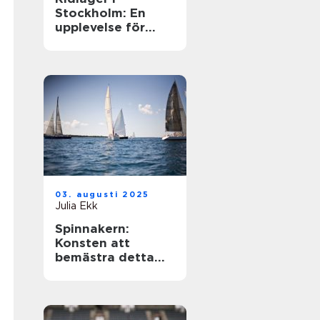
Stockholm: En
upplevelse för
hästentusiaster
03. augusti 2025
Julia Ekk
Spinnakern:
Konsten att
bemästra detta
spektakulära segel