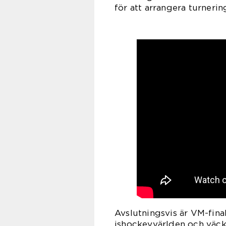
för att arrangera turner
Avslutningsvis är VM-fina
ishockeyvärlden och väck