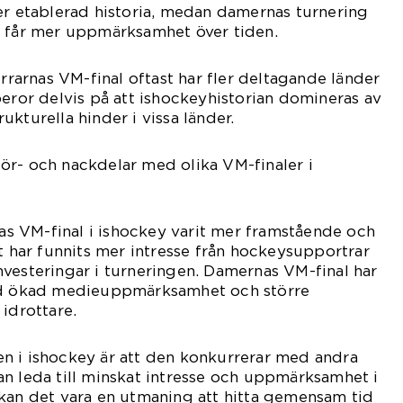
er etablerad historia, medan damernas turnering
h får mer uppmärksamhet över tiden.
errarnas VM-final oftast har fler deltagande länder
beror delvis på att ishockeyhistorian domineras av
kturella hinder i vissa länder.
ör- och nackdelar med olika VM-finaler i
rnas VM-final i ishockey varit mer framstående och
et har funnits mer intresse från hockeysupportrar
vesteringar i turneringen. Damernas VM-final har
med ökad medieuppmärksamhet och större
 idrottare.
n i ishockey är att den konkurrerar med andra
n leda till minskat intresse och uppmärksamhet i
kan det vara en utmaning att hitta gemensam tid