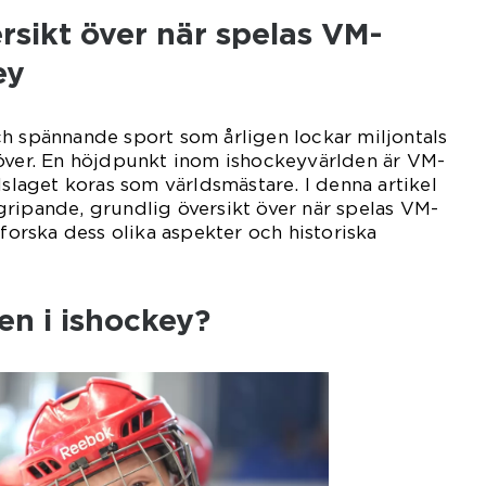
rsikt över när spelas VM-
ey
h spännande sport som årligen lockar miljontals
 över. En höjdpunkt inom ishockeyvärlden är VM-
dslaget koras som världsmästare. I denna artikel
ripande, grundlig översikt över när spelas VM-
tforska dess olika aspekter och historiska
en i ishockey?