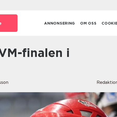
e
ANNONSERING
OM OSS
COOKI
sson
Redaktio