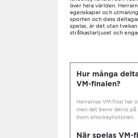
över hela världen. Herrar
egenskaper och utmaninga
sporten och dess deltagar
spelas, är det utan tveka
strålkastarljuset och eng
Hur många deltag
VM-finalen?
Herrarnas VM-final har o
men det beror delvis på
inom ishockeyhistorien.
När spelas VM-fi