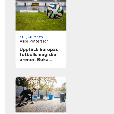
31. juli 2025
Alice Pettersson
Upptäck Europas
fotbollsmagiska
arenor: Boka
fotbollsresa med
biljett och hotell