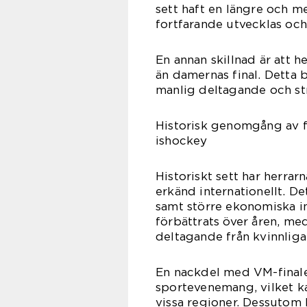
sett haft en längre och m
fortfarande utvecklas oc
En annan skillnad är att h
än damernas final. Detta 
manlig deltagande och stru
Historisk genomgång av f
ishockey
Historiskt sett har herra
erkänd internationellt. D
samt större ekonomiska in
förbättrats över åren, 
deltagande från kvinnliga
En nackdel med VM-finale
sportevenemang, vilket ka
vissa regioner. Dessutom 