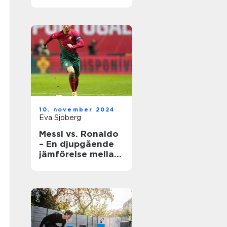
underhåll
10. november 2024
Eva Sjöberg
Messi vs. Ronaldo
– En djupgående
jämförelse mellan
två fotbollsikoner