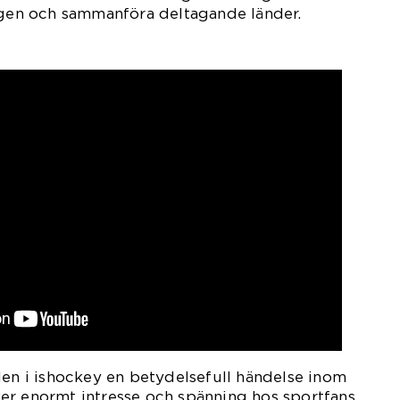
ingen och sammanföra deltagande länder.
len i ishockey en betydelsefull händelse inom
er enormt intresse och spänning hos sportfans