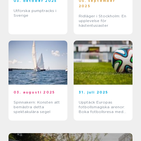
03. oktober 2025
05. september
2025
Utforska pumptracks i
Sverige
Ridläger i Stockholm: En
upplevelse för
hästentusiaster
03. augusti 2025
31. juli 2025
Spinnakern: Konsten att
Upptäck Europas
bemästra detta
fotbollsmagiska arenor:
spektakulära segel
Boka fotbollsresa med
biljett och hotell