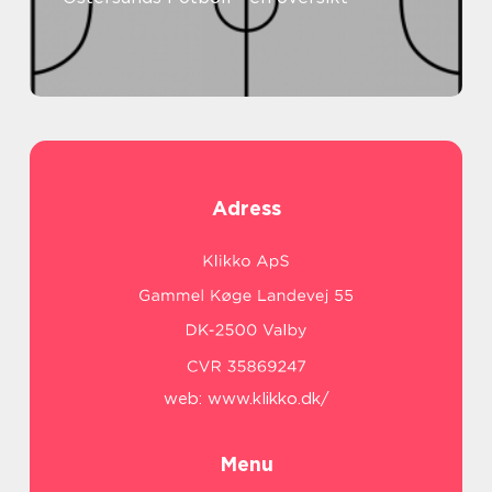
Adress
web:
www.klikko.dk/
Menu