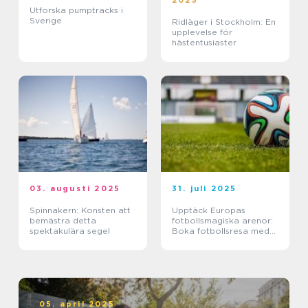
2025
Utforska pumptracks i
Sverige
Ridläger i Stockholm: En
upplevelse för
hästentusiaster
03. augusti 2025
31. juli 2025
Spinnakern: Konsten att
Upptäck Europas
bemästra detta
fotbollsmagiska arenor:
spektakulära segel
Boka fotbollsresa med
biljett och hotell
05. april 2025