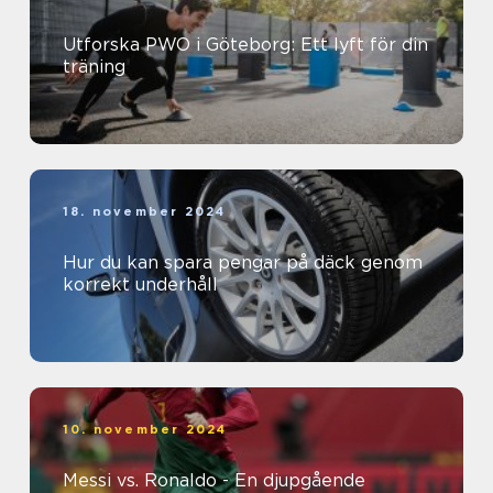
Utforska PWO i Göteborg: Ett lyft för din
träning
18. november 2024
Hur du kan spara pengar på däck genom
korrekt underhåll
10. november 2024
Messi vs. Ronaldo - En djupgående