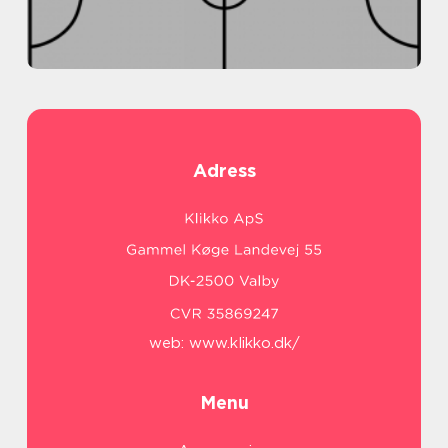
Adress
web:
www.klikko.dk/
Menu