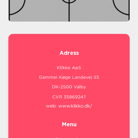
Adress
web:
www.klikko.dk/
Menu