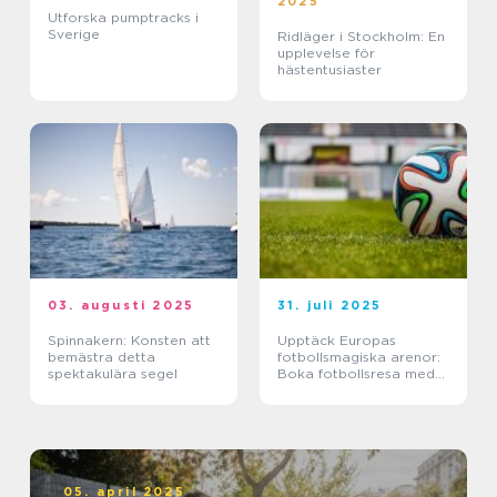
2025
Utforska pumptracks i
Sverige
Ridläger i Stockholm: En
upplevelse för
hästentusiaster
03. augusti 2025
31. juli 2025
Spinnakern: Konsten att
Upptäck Europas
bemästra detta
fotbollsmagiska arenor:
spektakulära segel
Boka fotbollsresa med
biljett och hotell
05. april 2025