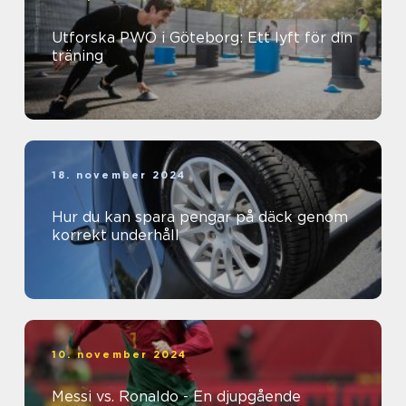
Utforska PWO i Göteborg: Ett lyft för din
träning
18. november 2024
Hur du kan spara pengar på däck genom
korrekt underhåll
10. november 2024
Messi vs. Ronaldo - En djupgående