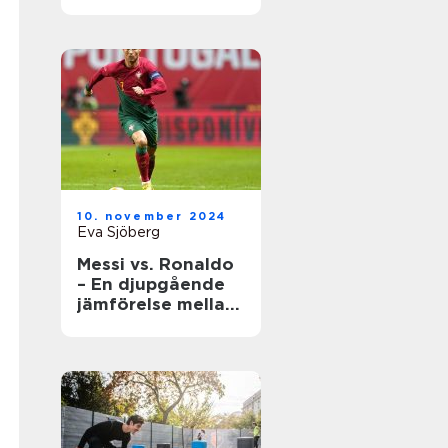
underhåll
10. november 2024
Eva Sjöberg
Messi vs. Ronaldo
– En djupgående
jämförelse mellan
två fotbollsikoner