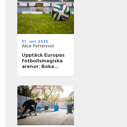
31. juli 2025
Alice Pettersson
Upptäck Europas
fotbollsmagiska
arenor: Boka
fotbollsresa med
biljett och hotell