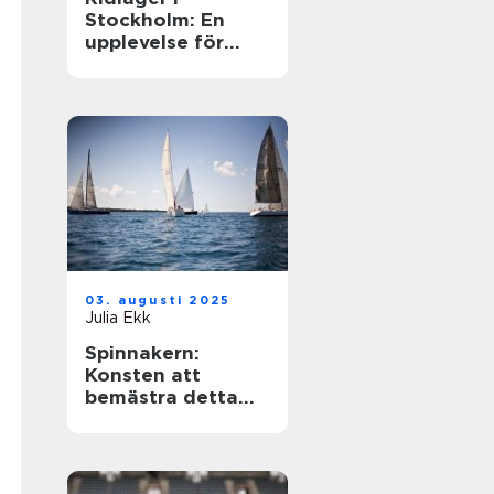
Stockholm: En
upplevelse för
hästentusiaster
03. augusti 2025
Julia Ekk
Spinnakern:
Konsten att
bemästra detta
spektakulära segel