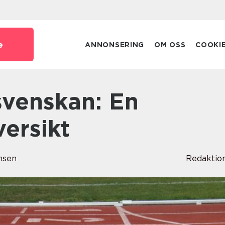
e
ANNONSERING
OM OSS
COOKI
ersikt
nsen
Redaktio