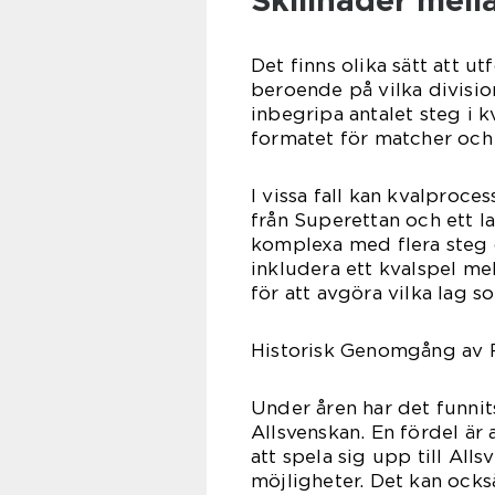
Skillnader mella
Det finns olika sätt att ut
beroende på vilka divisio
inbegripa antalet steg i 
formatet för matcher och 
I vissa fall kan kvalproce
från Superettan och ett la
komplexa med flera steg o
inkludera ett kvalspel mel
för att avgöra vilka lag s
Historisk Genomgång av F
Under åren har det funnits
Allsvenskan. En fördel är
att spela sig upp till Al
möjligheter. Det kan ocks