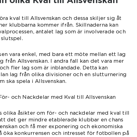
n olika Kval till Allsvenskan
föra kval till Allsvenskan och dessa skiljer sig åt
ner klubbarna kommer ifrån. Skillnaderna kan
kvalprocessen, antalet lag som är involverade och
slutspel.
ssen vara enkel, med bara ett möte mellan ett lag
g från Allsvenskan. I andra fall kan det vara mer
ch fler lag som är inblandade. Detta kan
lan lag från olika divisioner och en slutturnering
om ska spela i Allsvenskan.
ör- och Nackdelar med Kval till Allsvenskan
 olika åsikter om för- och nackdelar med kval till
 att det ger mindre etablerade klubbar en chans
lsvenskan och få mer exponering och ekonomiska
å öka konkurrensen och intresset för fotbollen på