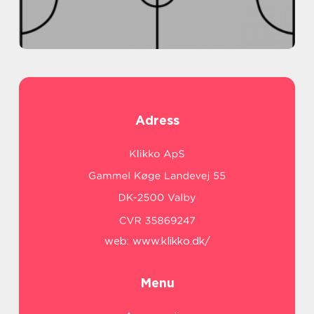
Adress
web:
www.klikko.dk/
Menu