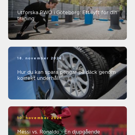
Utforska PWO i Göteborg: Ett lyft för din
träning
18. november 2024
Hur du kan spara pengar på däck genom
korrekt underhåll
10. november 2024
Messi vs. Ronaldo - En djupgående