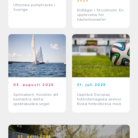
2025
Utforska pumptracks i
Sverige
Ridläger i Stockholm: En
upplevelse för
hästentusiaster
03. augusti 2025
31. juli 2025
Spinnakern: Konsten att
Upptäck Europas
bemästra detta
fotbollsmagiska arenor:
spektakulära segel
Boka fotbollsresa med
biljett och hotell
05. april 2025