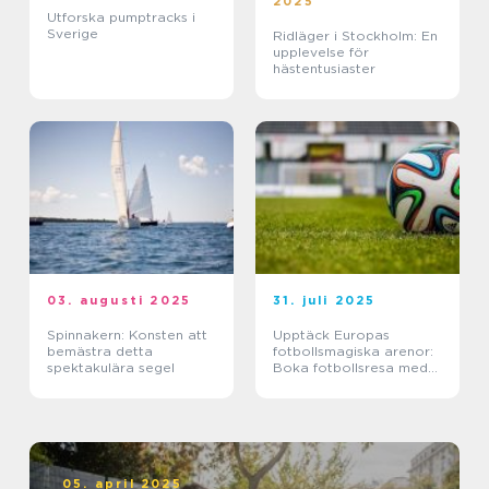
2025
Utforska pumptracks i
Sverige
Ridläger i Stockholm: En
upplevelse för
hästentusiaster
03. augusti 2025
31. juli 2025
Spinnakern: Konsten att
Upptäck Europas
bemästra detta
fotbollsmagiska arenor:
spektakulära segel
Boka fotbollsresa med
biljett och hotell
05. april 2025