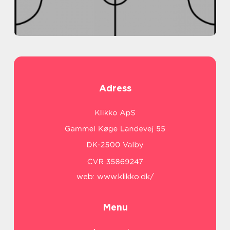
Adress
web:
www.klikko.dk/
Menu