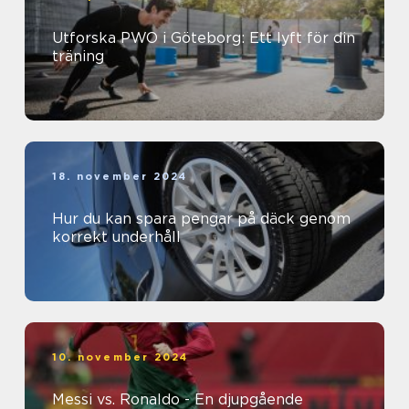
Utforska PWO i Göteborg: Ett lyft för din
träning
18. november 2024
Hur du kan spara pengar på däck genom
korrekt underhåll
10. november 2024
Messi vs. Ronaldo - En djupgående