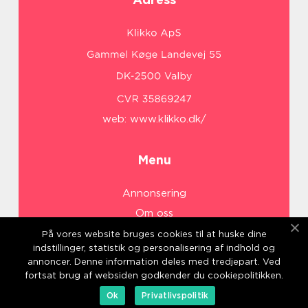
web:
www.klikko.dk/
Menu
Annonsering
Om oss
Cookies
På vores website bruges cookies til at huske dine
indstillinger, statistik og personalisering af indhold og
Kontakta oss
annoncer. Denne information deles med tredjepart. Ved
Sitemap
fortsat brug af websiden godkender du cookiepolitikken.
Ok
Privatlivspolitik