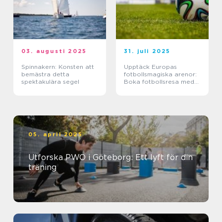
03. augusti 2025
31. juli 2025
Spinnakern: Konsten att
Upptäck Europas
bemästra detta
fotbollsmagiska arenor:
spektakulära segel
Boka fotbollsresa med
biljett och hotell
05. april 2025
Utforska PWO i Göteborg: Ett lyft för din
träning