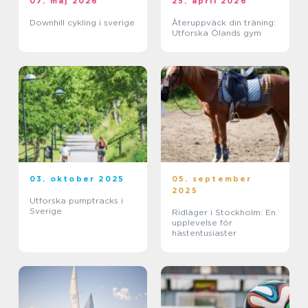
07. maj 2026
25. april 2026
Downhill cykling i sverige
Återuppväck din träning:
Utforska Ölands gym
03. oktober 2025
05. september
2025
Utforska pumptracks i
Sverige
Ridläger i Stockholm: En
upplevelse för
hästentusiaster