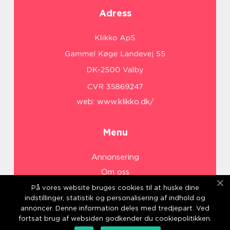
Adress
web:
www.klikko.dk/
Menu
Annonsering
Om oss
Cookies
På vores website bruges cookies til at huske dine
indstillinger, statistik og personalisering af indhold og
Kontakta oss
annoncer. Denne information deles med tredjepart. Ved
Sitemap
fortsat brug af websiden godkender du cookiepolitikken.