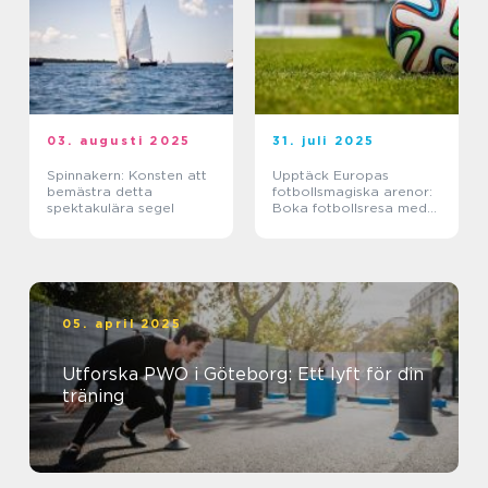
03. augusti 2025
31. juli 2025
Spinnakern: Konsten att
Upptäck Europas
bemästra detta
fotbollsmagiska arenor:
spektakulära segel
Boka fotbollsresa med
biljett och hotell
05. april 2025
Utforska PWO i Göteborg: Ett lyft för din
träning